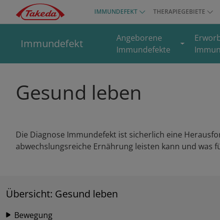
Direkt
IMMUNDEFEKT
THERAPIEGEBIETE
Top
zum
menu
Inhalt
Angeborene
Erwor
Immundefekt
Immundefekte
Immun
Gesund leben
Die Diagnose Immundefekt ist sicherlich eine Herausfor
abwechslungsreiche Ernährung leisten kann und was für 
Übersicht: Gesund leben
Bewegung