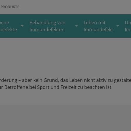
PRODUKTE
bene
Behandlung von
Leben mit
Un
defekte
Immundefekten
Immundefekt
Im
derung – aber kein Grund, das Leben nicht aktiv zu gestalten
Betroffene bei Sport und Freizeit zu beachten ist.