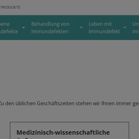
PRODUKTE
bene
Behandlung von
Leben mit
Un
defekte
Immundefekten
Immundefekt
Im
Zu den üblichen Geschäftszeiten stehen wir Ihnen immer ge
Medizinisch-wissenschaftliche