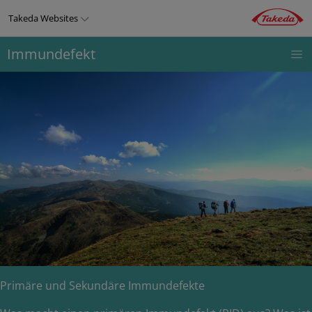
Direkt
Takeda Websites
zum
Inhalt
Immundefekt
IMMUNDEFEKT
THERAPIEGEBIETE
PRODUKTE
Top
menu
Primäre und Sekundäre Immundefekte