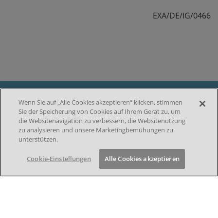
EXA/DE/IG/0466
Wenn Sie auf „Alle Cookies akzeptieren“ klicken, stimmen
Sie der Speicherung von Cookies auf Ihrem Gerät zu, um
DATENSCHUTZ
die Websitenavigation zu verbessern, die Websitenutzung
F
zu analysieren und unsere Marketingbemühungen zu
IMPRESSUM
unterstützen.
NUTZUNGSBEDINGUNGEN
o
COOKIE-EINSTELLUNGEN
Cookie-Einstellungen
Alle Cookies akzeptieren
o
KONTAKT
t
e
© 2026 by Takeda Pharma Vertrieb GmbH & Co. KG